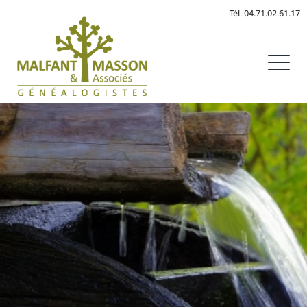
Aller
Tél. 04.71.02.61.17
au
contenu
M