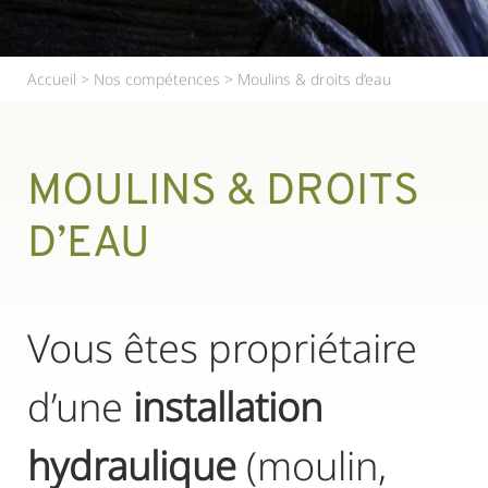
Accueil
>
Nos compétences
>
Moulins & droits d’eau
MOULINS & DROITS
D’EAU
Vous êtes propriétaire
d’une
installation
hydraulique
(moulin,