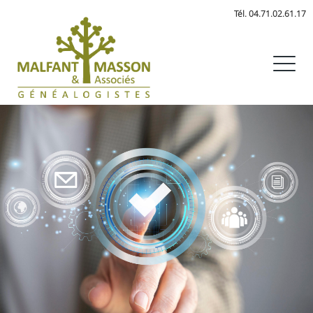
Aller
Tél. 04.71.02.61.17
au
contenu
M