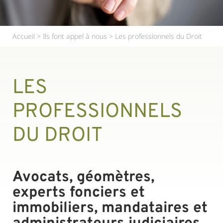
Accueil
>
Ils font appel à nous
>
Les professionnels du Droit
LES
PROFESSIONNELS
DU DROIT
Avocats, géomètres,
experts fonciers et
immobiliers, mandataires et