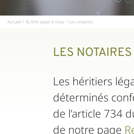
Accueil
>
Ils font appel à nous
>
Les notaires
LES NOTAIRES
Les héritiers lég
déterminés conf
de l’article 734 d
de notre page
R