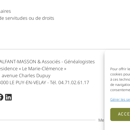
saires
 de servitudes ou de droits
ALFANT-MASSON & Associés - Généalogistes
sidence « Le Marie-Clémence »
Pour offrir 
cookies pour
1 avenue Charles Dupuy
à ces techn
000 LE PUY-EN-VELAY - Tél. 04.71.02.61.17
de navigatio
consentement
acebook
LinkedIn
Gérer les se
ACCE
Mentions légales