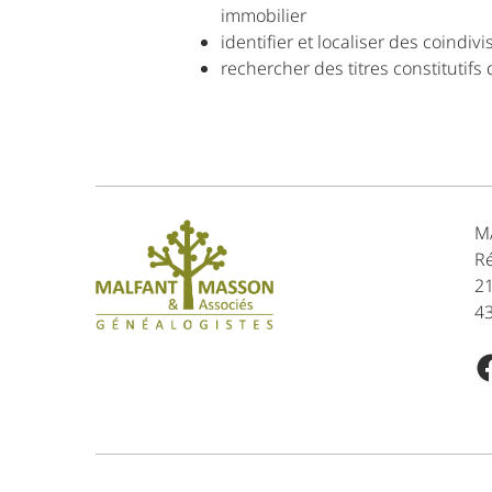
immobilier
identifier et localiser des coindivi
rechercher des titres constitutifs
M
Ré
2
43
F